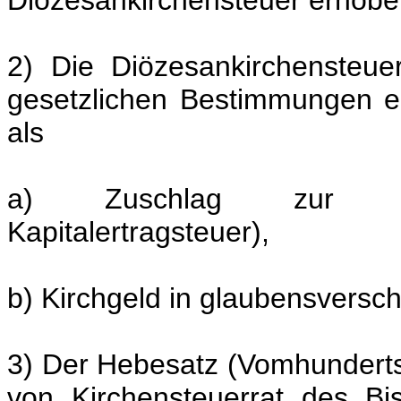
Diözesankirchensteuer erhobe
2) Die Diözesankirchensteue
gesetzlichen Bestimmungen e
als
a) Zuschlag zur Eink
Kapitalertragsteuer),
b) Kirchgeld in glaubensversc
3) Der Hebesatz (Vomhunderts
von Kirchensteuerrat des B